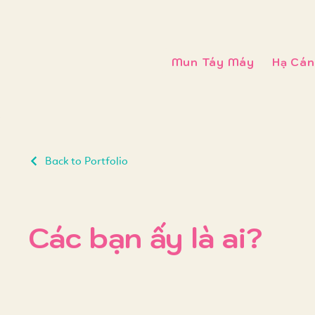
Mun Táy Máy
Hạ Cán
Back to Portfolio
Các bạn ấy là ai?