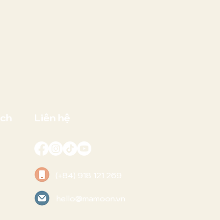
ách
Liên hệ
(+84) 918 121 269
hello@mamoon.vn