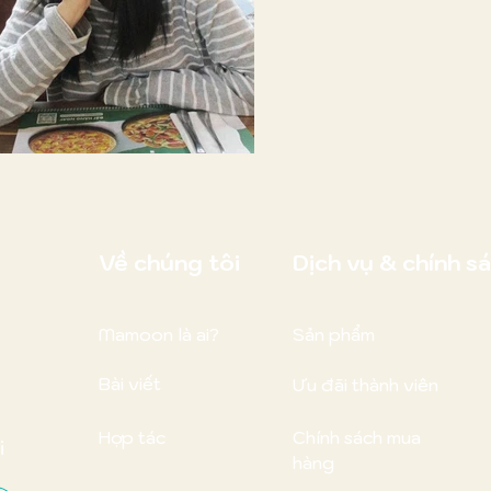
Về chúng tôi
Dịch vụ & chính s
Mamoon là ai?
Sản phẩm
Bài viết
Ưu đãi thành viên
Hợp tác
Chính sách mua
i
hàng