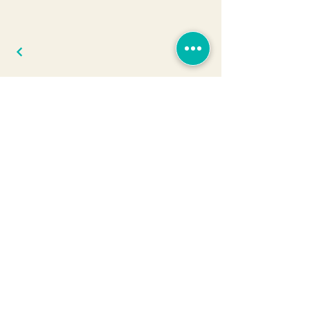
Đăng ký ngay để nhận ưu đãi
Về chúng tôi
Dịch vụ & chính
sách
Mamoon là ai?
Sản phẩm
Bài viết
Ưu đãi thành viên
Hợp tác
Chính sách mua
hàng
Kể chuyện
Chính sách đổi trả
Liên hệ