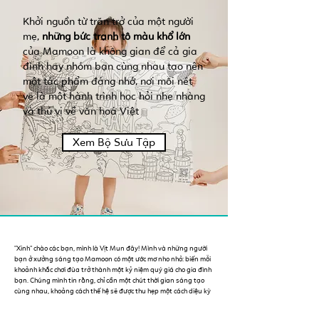
Khởi nguồn từ trăn trở của một người
mẹ,
những bức tranh tô màu khổ lớn
của Mamoon là không gian để cả gia
đình hay nhóm bạn cùng nhau tạo nên
một tác phẩm đáng nhớ, nơi mỗi nét
vẽ là một hành trình học hỏi nhẹ nhàng
và thú vị về văn hoá Việt
Xem Bộ Sưu Tập
"Xinh" chào các bạn, mình là Vịt Mun đây! Mình và những người
bạn ở xưởng sáng tạo Mamoon có một ước mơ nho nhỏ: biến mỗi
khoảnh khắc chơi đùa trở thành một kỷ niệm quý giá cho gia đình
bạn. Chúng mình tin rằng, chỉ cần một chút thời gian sáng tạo
cùng nhau, khoảng cách thế hệ sẽ được thu hẹp một cách diệu kỳ