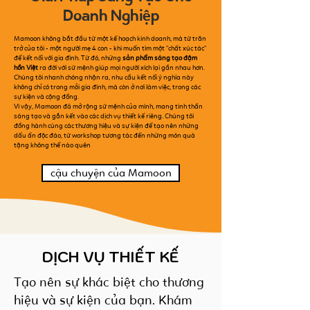
Doanh Nghiệp
Mamoon không bắt đầu từ một kế hoạch kinh doanh, mà từ trăn
trở của tôi - một người mẹ 4 con - khi muốn tìm một "chất xúc tác"
để kết nối với gia đình. Từ đó, những
sản phẩm sáng tạo đậm
hồn Việt
ra đời với sứ mệnh giúp mọi người xích lại gần nhau hơn.
Chúng tôi nhanh chóng nhận ra, nhu cầu kết nối ý nghĩa này
không chỉ có trong mỗi gia đình, mà còn ở nơi làm việc, trong các
sự kiện và cộng đồng.
Vì vậy, Mamoon đã mở rộng sứ mệnh của mình, mang tinh thần
sáng tạo và gắn kết vào các dịch vụ thiết kế riêng. Chúng tôi
đồng hành cùng các thương hiệu và sự kiện để tạo nên những
dấu ấn độc đáo, từ workshop tương tác đến những món quà
tặng không thể nào quên
cậu chuyện của Mamoon
DỊCH VỤ THIẾT KẾ
Tạo nên sự khác biệt cho thương
hiệu và sự kiện của bạn. Khám