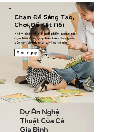
Chạm Để Sáng Tạo,
Chơi Để Kết Nối
Khám phá thế giới sản phẩm tương tác
đậm hồn Việt, giúp bạn biến thời gian
bên con thành những ký ức vô giá
Xem ngay
Dự Án Nghệ
Thuật Của Cả
Gia Đình