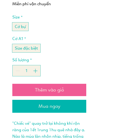
Miễn phí vận chuyển
Size
*
Cỡ bự
Cỡ A1
*
Size đặc biệt
Số lượng
*
Thêm vào giỏ
Mua ngay
"Chiếc vé" quay trở lại không khí rộn
ràng của Tết Trung Thu quê nhà đây ạ.
Nào là múa lân nhộn nhịp, tiếng trống