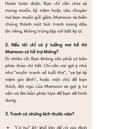
Hoàn toàn được. Bạn chỉ cần chia sẻ 
mong muốn, kỷ niệm hoặc câu chuyện 
mà bạn muốn gửi gắm, Mamoon sẽ biến 
chúng thành một bức tranh mang dấu 
ấn riêng, không trùng lặp với bất kỳ ai.
2. Nếu tôi chỉ có ý tưởng mơ hồ thì 
Mamoon có hỗ trợ không?
Dĩ nhiên rồi. Bạn không cần phải có bản 
phác thảo chi tiết. Chỉ cần vài gợi ý nhỏ 
như “muốn tranh về tuổi thơ”, “vẽ lại kỷ 
niệm gia đình”, hoặc một chủ đề bạn 
thích, đội ngũ của Mamoon sẽ gợi ý, tư 
vấn và lên bản phác họa để bạn dễ hình 
dung.
3. Tranh có những kích thước nào?
"Cỡ bự" A1: khổ lớn để cả gia đình 