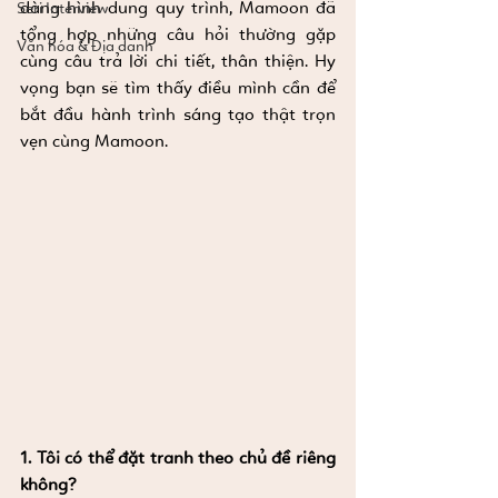
dàng hình dung quy trình, Mamoon đã 
Seri Interview
tổng hợp những câu hỏi thường gặp 
Văn hóa & Địa danh
cùng câu trả lời chi tiết, thân thiện. Hy 
vọng bạn sẽ tìm thấy điều mình cần để 
bắt đầu hành trình sáng tạo thật trọn 
vẹn cùng Mamoon.
1. Tôi có thể đặt tranh theo chủ đề riêng 
không?