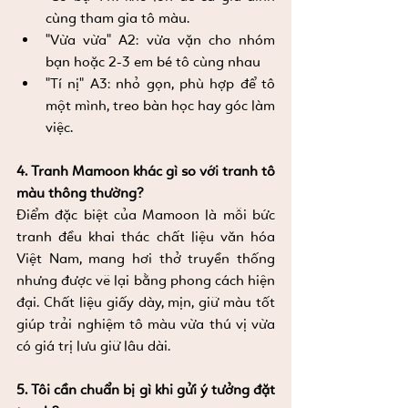
cùng tham gia tô màu.
"Vừa vừa" A2: vừa vặn cho nhóm 
bạn hoặc 2-3 em bé tô cùng nhau
"Tí nị" A3: nhỏ gọn, phù hợp để tô 
một mình, treo bàn học hay góc làm 
việc.
4. Tranh Mamoon khác gì so với tranh tô 
màu thông thường?
Điểm đặc biệt của Mamoon là mỗi bức 
tranh đều khai thác chất liệu văn hóa 
Việt Nam, mang hơi thở truyền thống 
nhưng được vẽ lại bằng phong cách hiện 
đại. Chất liệu giấy dày, mịn, giữ màu tốt 
giúp trải nghiệm tô màu vừa thú vị vừa 
có giá trị lưu giữ lâu dài.
5. Tôi cần chuẩn bị gì khi gửi ý tưởng đặt 