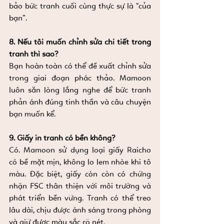
bảo bức tranh cuối cùng thực sự là “của 
bạn”.
8. Nếu tôi muốn chỉnh sửa chi tiết trong 
tranh thì sao?
Bạn hoàn toàn có thể đề xuất chỉnh sửa 
trong giai đoạn phác thảo. Mamoon 
luôn sẵn lòng lắng nghe để bức tranh 
phản ánh đúng tinh thần và câu chuyện 
bạn muốn kể.
9. Giấy in tranh có bền không?
Có. Mamoon sử dụng loại giấy
 Raicho 
có
 bề mặt mịn, không lo lem nhòe khi tô 
màu. Đặc biệt, giấy còn 
còn có chứng 
nhận FSC thân thiện với môi trường và 
phát triển bền vững. 
Tranh có thể treo 
lâu dài, chịu được ánh sáng trong phòng 
và giữ được màu sắc rõ nét.