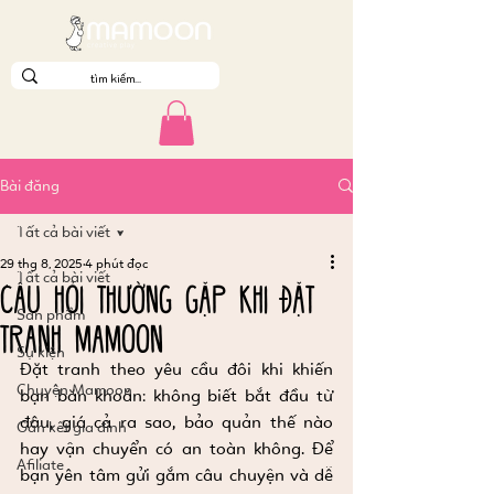
Bài đăng
Tất cả bài viết
29 thg 8, 2025
4 phút đọc
Tất cả bài viết
Câu hỏi thường gặp khi đặt
Sản phẩm
tranh Mamoon
Sự kiện
Đặt tranh theo yêu cầu đôi khi khiến 
Chuyện Mamoon
bạn băn khoăn: không biết bắt đầu từ 
đâu, giá cả ra sao, bảo quản thế nào 
Gắn kết gia đình
hay vận chuyển có an toàn không. Để 
Afiliate
bạn yên tâm gửi gắm câu chuyện và dễ 